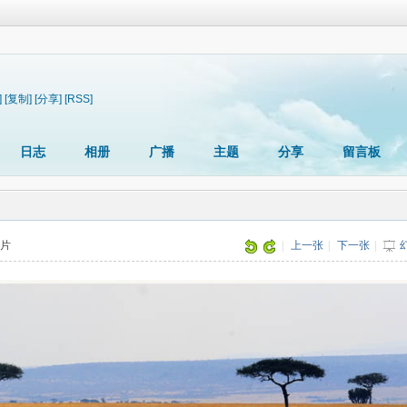
]
[复制]
[分享]
[RSS]
日志
相册
广播
主题
分享
留言板
图片
|
上一张
|
下一张
|