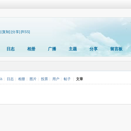
]
[复制]
[分享]
[RSS]
日志
相册
广播
主题
分享
留言板
sh
|
日志
|
相册
|
图片
|
投票
|
用户
|
帖子
|
文章