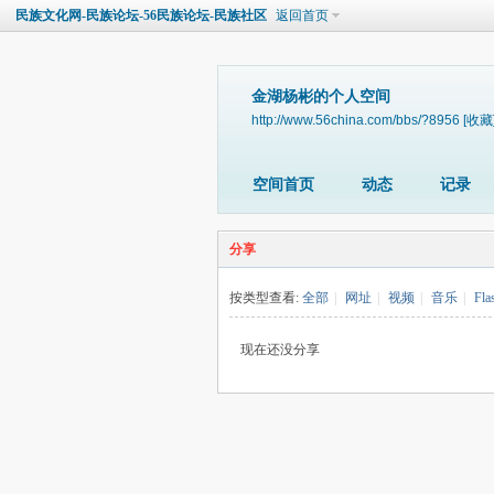
民族文化网-民族论坛-56民族论坛-民族社区
返回首页
金湖杨彬的个人空间
http://www.56china.com/bbs/?8956
[收藏
空间首页
动态
记录
分享
按类型查看:
全部
|
网址
|
视频
|
音乐
|
Fla
现在还没分享