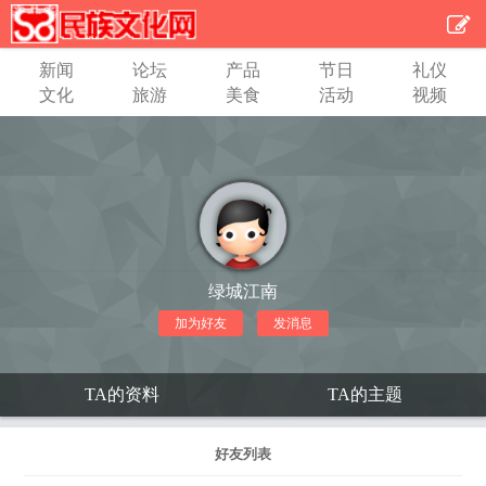
新闻
论坛
产品
节日
礼仪
文化
旅游
美食
活动
视频
绿城江南
加为好友
发消息
TA的资料
TA的主题
好友列表