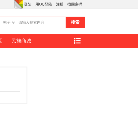
登陆
用QQ登陆
注册
找回密码
搜索
帖子
区
民族商城