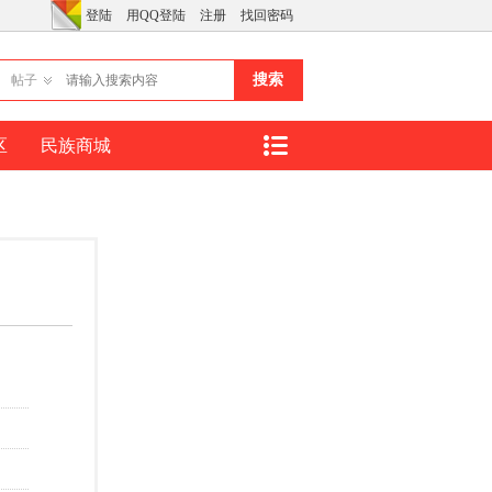
登陆
用QQ登陆
注册
找回密码
搜索
帖子
区
民族商城