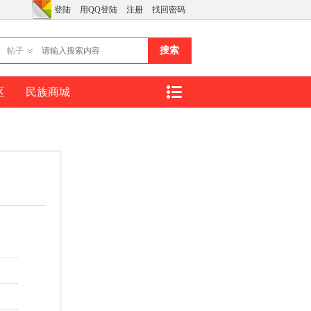
登陆
用QQ登陆
注册
找回密码
搜索
帖子
区
民族商城