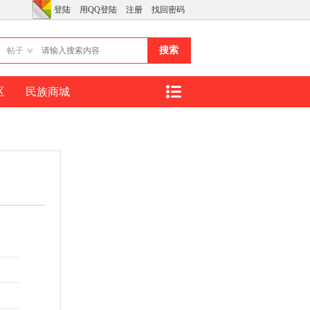
登陆
用QQ登陆
注册
找回密码
搜索
帖子
区
民族商城