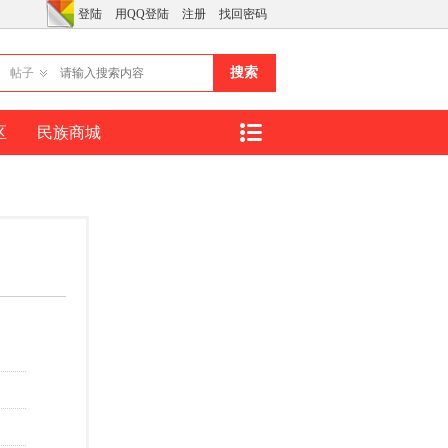
登陆
用QQ登陆
注册
找回密码
搜索
帖子
区
民族商城