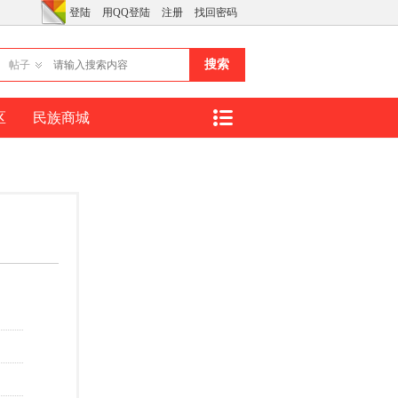
登陆
用QQ登陆
注册
找回密码
搜索
帖子
区
民族商城