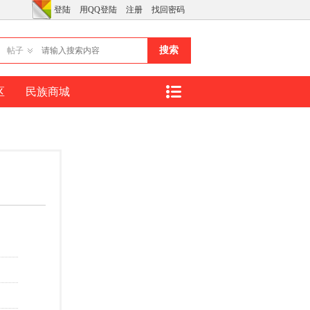
登陆
用QQ登陆
注册
找回密码
搜索
帖子
区
民族商城