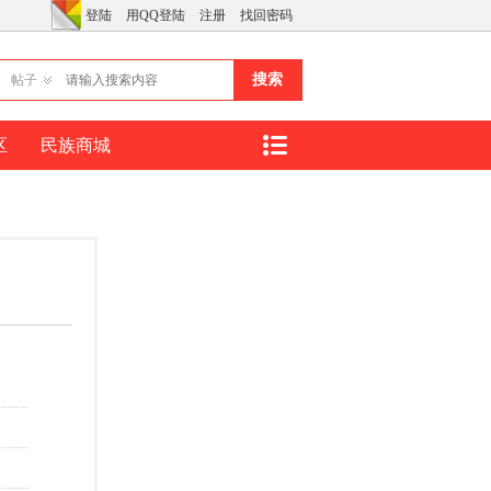
登陆
用QQ登陆
注册
找回密码
搜索
帖子
区
民族商城