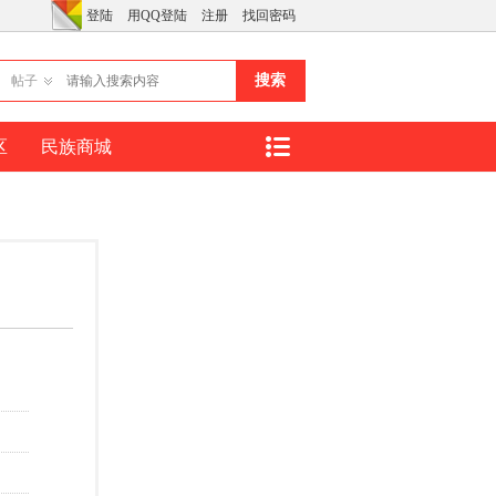
登陆
用QQ登陆
注册
找回密码
搜索
帖子
区
民族商城