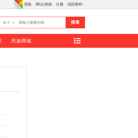
登陆
用QQ登陆
注册
找回密码
搜索
帖子
区
民族商城