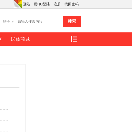
登陆
用QQ登陆
注册
找回密码
搜索
帖子
区
民族商城