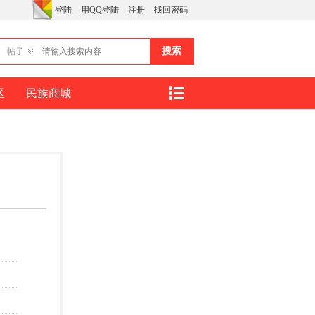
登陆
用QQ登陆
注册
找回密码
搜索
帖子
区
民族商城