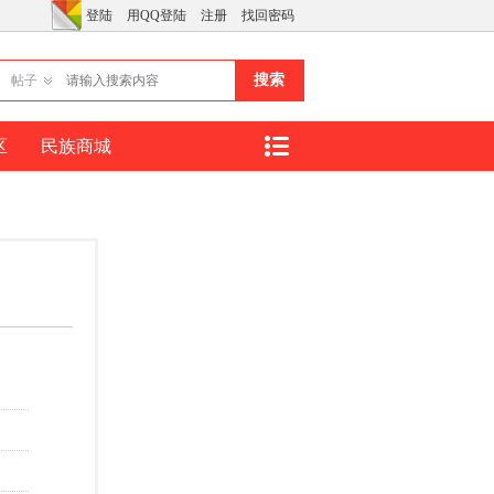
登陆
用QQ登陆
注册
找回密码
搜索
帖子
区
民族商城