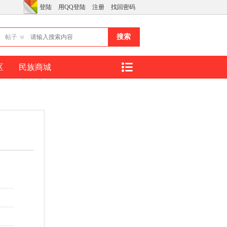
登陆
用QQ登陆
注册
找回密码
搜索
帖子
区
民族商城