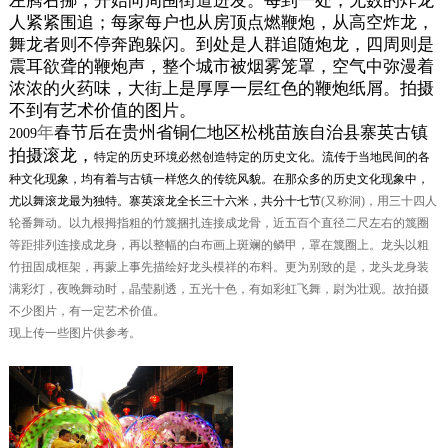
左腾右挪，开始向周围街道进发。每到一处，无数的炸龙
人紧紧围追；每家每户也从房顶点燃鞭炮，从高空炸龙，
舞龙者则不停奔跑躲闪。到处是人群追随炮龙，四周则是
震耳欲聋的鞭炮声，整个城市被烟雾笼罩，空气中弥漫着
浓浓的火药味，大街上是厚厚一层红色的鞭炮纸屑。拍摄
不到有艺术价值的图片。
年
春节后在贵州省铜仁地区松桃苗族自治县寨英古镇
2009
拍摄滚龙，
特定的历史环境必然创造特定的历史文化。流传于当地民间的各
种文化现象，均有着与古镇一样悠久的传统风貌。在那众多的历史文化现象中，
尤以舞滚龙最为独特。寨英滚龙全长三十六米，共分十七节
(
又称洞
)
，用三十四人
轮番舞动。以九根拇指粗的竹篾捆扎连接成龙骨，近五百个直径二尺左右的篾圈
等距排列连接成龙身，再以整幅的白布画上斑斓的鳞甲，罩在篾圈上。龙头以粗
竹扭固成框架，再蒙上事先描绘好龙头模祥的布料。更为别致的是，龙头龙身装
满彩灯，夜晚舞动时，晶莹剔透，五光十色，有如彩虹飞舞，尉为壮观。故拍摄
不少图片，有一定艺术价值。
现上传一些图片供参考。