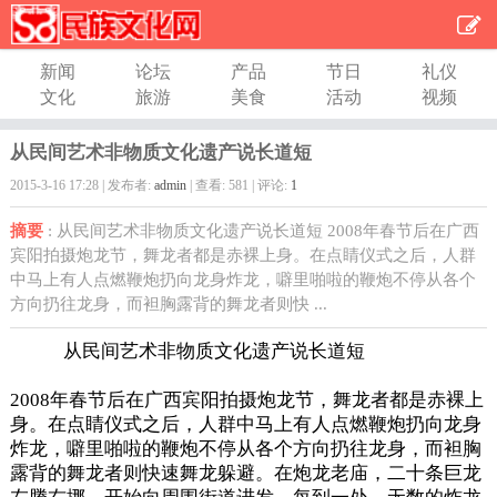
新闻
论坛
产品
节日
礼仪
文化
旅游
美食
活动
视频
从民间艺术非物质文化遗产说长道短
2015-3-16 17:28
|
发布者:
admin
|
查看:
581
|
评论:
1
摘要
: 从民间艺术非物质文化遗产说长道短 2008年春节后在广西
宾阳拍摄炮龙节，舞龙者都是赤裸上身。在点睛仪式之后，人群
中马上有人点燃鞭炮扔向龙身炸龙，噼里啪啦的鞭炮不停从各个
方向扔往龙身，而袒胸露背的舞龙者则快 ...
从民间艺术非物质文化遗产说长道短
2008
年春节后在广西宾阳拍摄炮龙节，
舞龙者都是赤裸上
身。在点睛仪式之后，人群中马上有人点燃鞭炮扔向龙身
炸龙，噼里啪啦的鞭炮不停从各个方向扔往龙身，而袒胸
露背的舞龙者则快速舞龙躲避。在炮龙老庙，二十条巨龙