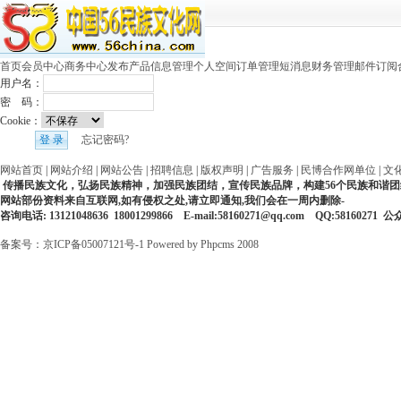
首页
会员中心
商务中心
发布产品
信息管理
个人空间
订单管理
短消息
财务管理
邮件订阅
用户名：
密 码：
Cookie：
忘记密码?
网站首页
|
网站介绍
|
网站公告
|
招聘信息
|
版权声明
|
广告服务
|
民博合作网单位
|
文
传播民族文化，弘扬民族精神，加强民族团结，宣传民族品牌，构建56个民族和谐团
网站部份资料来自互联网,如有侵权之处,请立即通知,我们会在一周内删除-
咨询电话: 13121048636 18001299866 E-mail:58160271@qq.com QQ:58160271
备案号：京ICP备05007121号-1
Powered by Phpcms 2008