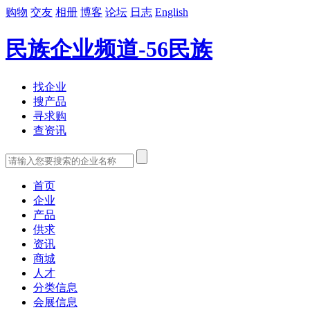
购物
交友
相册
博客
论坛
日志
English
民族企业频道-56民族
找企业
搜产品
寻求购
查资讯
首页
企业
产品
供求
资讯
商城
人才
分类信息
会展信息