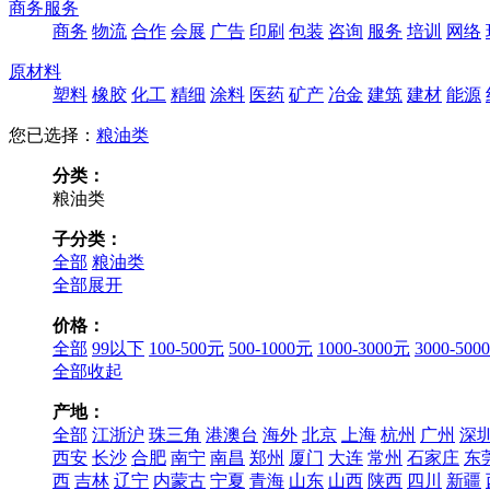
商务服务
商务
物流
合作
会展
广告
印刷
包装
咨询
服务
培训
网络
原材料
塑料
橡胶
化工
精细
涂料
医药
矿产
冶金
建筑
建材
能源
您已选择：
粮油类
分类：
粮油类
子分类：
全部
粮油类
全部展开
价格：
全部
99以下
100-500元
500-1000元
1000-3000元
3000-500
全部收起
产地：
全部
江浙沪
珠三角
港澳台
海外
北京
上海
杭州
广州
深
西安
长沙
合肥
南宁
南昌
郑州
厦门
大连
常州
石家庄
东
西
吉林
辽宁
内蒙古
宁夏
青海
山东
山西
陕西
四川
新疆