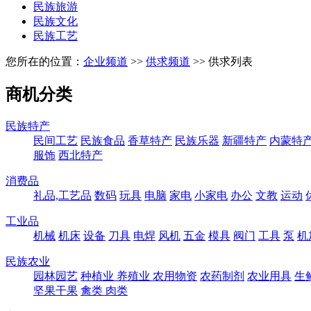
民族旅游
民族文化
民族工艺
您所在的位置：
企业频道
>>
供求频道
>> 供求列表
商机分类
民族特产
民间工艺
民族食品
香草特产
民族乐器
新疆特产
内蒙特
服饰
西北特产
消费品
礼品,工艺品
数码
玩具
电脑
家电
小家电
办公
文教
运动
工业品
机械
机床
设备
刀具
电焊
风机
五金
模具
阀门
工具
泵
机
民族农业
园林园艺
种植业
养殖业
农用物资
农药制剂
农业用具
生
坚果干果
禽类
肉类