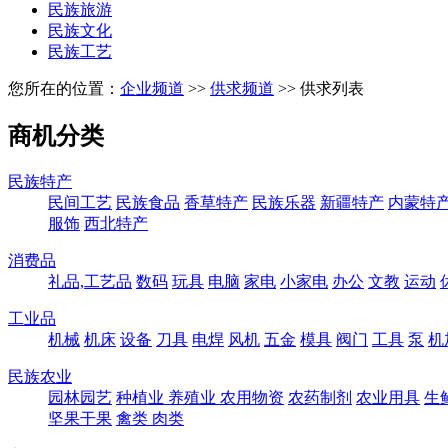
民族旅游
民族文化
民族工艺
您所在的位置：
企业频道
>>
供求频道
>> 供求列表
商机分类
民族特产
民间工艺
民族食品
香草特产
民族乐器
新疆特产
内蒙特
服饰
西北特产
消费品
礼品,工艺品
数码
玩具
电脑
家电
小家电
办公
文教
运动
工业品
机械
机床
设备
刀具
电焊
风机
五金
模具
阀门
工具
泵
机
民族农业
园林园艺
种植业
养殖业
农用物资
农药制剂
农业用具
生
坚果干果
禽类
肉类