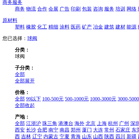
商务服务
商务
物流
合作
会展
广告
印刷
包装
咨询
服务
培训
网络
原材料
塑料
橡胶
化工
精细
涂料
医药
矿产
冶金
建筑
建材
能源
您已选择：
球阀
分类：
球阀
子分类：
全部
全部展开
价格：
全部
99以下
100-500元
500-1000元
1000-3000元
3000-500
全部收起
产地：
全部
江浙沪
珠三角
港澳台
海外
北京
上海
杭州
广州
深
西安
长沙
合肥
南宁
南昌
郑州
厦门
大连
常州
石家庄
东
西
吉林
辽宁
内蒙古
宁夏
青海
山东
山西
陕西
四川
新疆