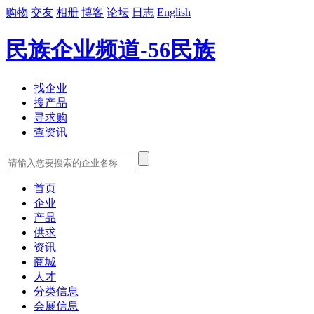
购物
交友
相册
博客
论坛
日志
English
民族企业频道-56民族
找企业
搜产品
寻求购
查资讯
首页
企业
产品
供求
资讯
商城
人才
分类信息
会展信息