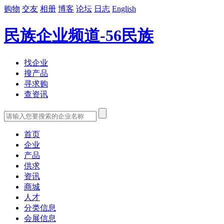
购物
交友
相册
博客
论坛
日志
English
民族企业频道-56民族
找企业
搜产品
寻求购
查资讯
首页
企业
产品
供求
资讯
商城
人才
分类信息
会展信息