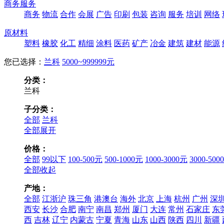
商务服务
商务
物流
合作
会展
广告
印刷
包装
咨询
服务
培训
网络
原材料
塑料
橡胶
化工
精细
涂料
医药
矿产
冶金
建筑
建材
能源
您已选择：
兰科
5000~999999元
分类：
兰科
子分类：
全部
兰科
全部展开
价格：
全部
99以下
100-500元
500-1000元
1000-3000元
3000-500
全部收起
产地：
全部
江浙沪
珠三角
港澳台
海外
北京
上海
杭州
广州
深
西安
长沙
合肥
南宁
南昌
郑州
厦门
大连
常州
石家庄
东
西
吉林
辽宁
内蒙古
宁夏
青海
山东
山西
陕西
四川
新疆