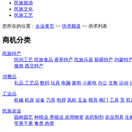
民族旅游
民族文化
民族工艺
您所在的位置：
企业黄页
>>
供求频道
>> 供求列表
商机分类
民族特产
民间工艺
民族食品
香草特产
民族乐器
新疆特产
内蒙特
服饰
西北特产
消费品
礼品,工艺品
数码
玩具
电脑
家电
小家电
办公
文教
运动
工业品
机械
机床
设备
刀具
电焊
风机
五金
模具
阀门
工具
泵
机
民族农业
园林园艺
种植业
养殖业
农用物资
农药制剂
农业用具
生
坚果干果
禽类
肉类