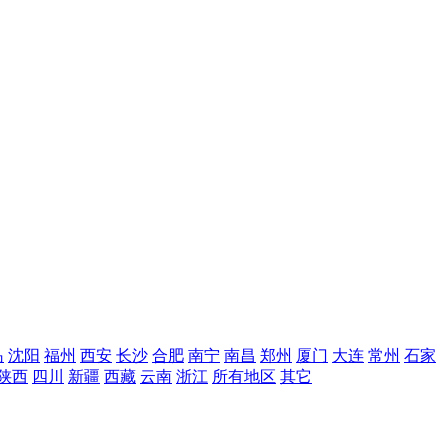
岛
沈阳
福州
西安
长沙
合肥
南宁
南昌
郑州
厦门
大连
常州
石家
陕西
四川
新疆
西藏
云南
浙江
所有地区
其它