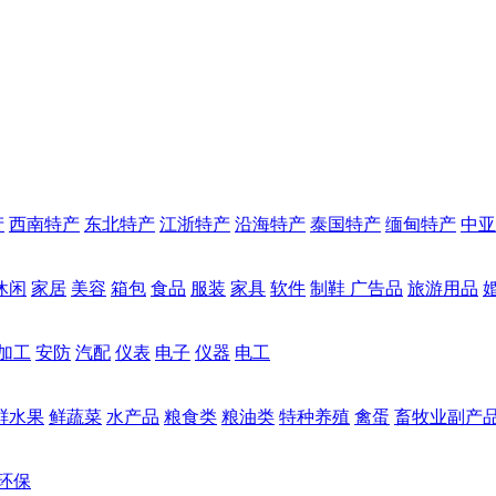
产
西南特产
东北特产
江浙特产
沿海特产
泰国特产
缅甸特产
中亚
休闲
家居
美容
箱包
食品
服装
家具
软件
制鞋
广告品
旅游用品
加工
安防
汽配
仪表
电子
仪器
电工
鲜水果
鲜蔬菜
水产品
粮食类
粮油类
特种养殖
禽蛋
畜牧业副产
环保