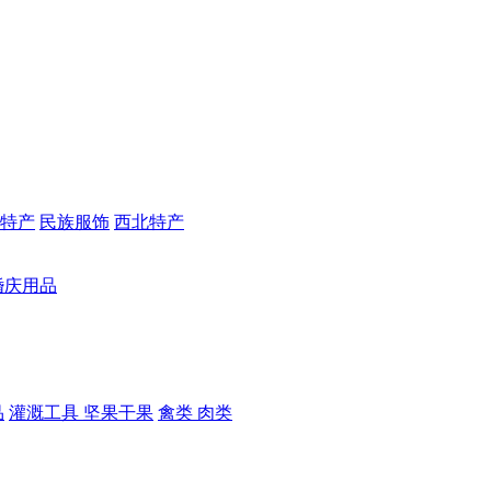
特产
民族服饰
西北特产
婚庆用品
品
灌溉工具
坚果干果
禽类
肉类