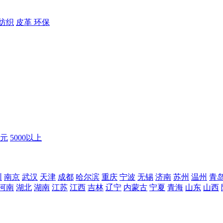
纺织
皮革
环保
0元
5000以上
圳
南京
武汉
天津
成都
哈尔滨
重庆
宁波
无锡
济南
苏州
温州
青
河南
湖北
湖南
江苏
江西
吉林
辽宁
内蒙古
宁夏
青海
山东
山西