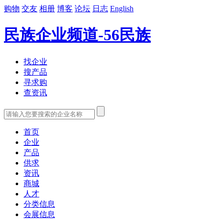
购物
交友
相册
博客
论坛
日志
English
民族企业频道-56民族
找企业
搜产品
寻求购
查资讯
首页
企业
产品
供求
资讯
商城
人才
分类信息
会展信息