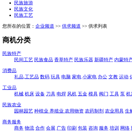
民族旅游
民族文化
民族工艺
您所在的位置：
企业频道
>>
供求频道
>> 供求列表
商机分类
民族特产
民间工艺
民族食品
香草特产
民族乐器
新疆特产
内蒙特
消费品
礼品,工艺品
数码
玩具
电脑
家电
小家电
办公
文教
运动
工业品
机械
机床
设备
刀具
电焊
风机
五金
模具
阀门
工具
泵
机
民族农业
园林园艺
种植业
养殖业
农用物资
农药制剂
农业用具
生
商务服务
商务
物流
合作
会展
广告
印刷
包装
咨询
服务
培训
网络