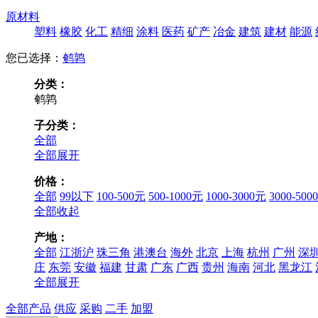
原材料
塑料
橡胶
化工
精细
涂料
医药
矿产
冶金
建筑
建材
能源
您已选择：
鹌鹑
分类：
鹌鹑
子分类：
全部
全部展开
价格：
全部
99以下
100-500元
500-1000元
1000-3000元
3000-500
全部收起
产地：
全部
江浙沪
珠三角
港澳台
海外
北京
上海
杭州
广州
深
庄
东莞
安徽
福建
甘肃
广东
广西
贵州
海南
河北
黑龙江
全部展开
全部产品
供应
采购
二手
加盟