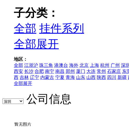
子分类：
全部
挂件系列
全部展开
地区：
全部
江浙沪
珠三角
港澳台
海外
北京
上海
杭州
广州
深
西安
长沙
合肥
南宁
南昌
郑州
厦门
大连
常州
石家庄
东
西
吉林
辽宁
内蒙古
宁夏
青海
山东
山西
陕西
四川
新疆
全部展开
公司信息