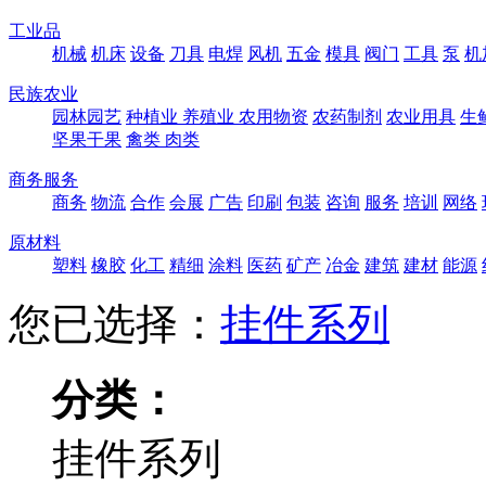
工业品
机械
机床
设备
刀具
电焊
风机
五金
模具
阀门
工具
泵
机
民族农业
园林园艺
种植业
养殖业
农用物资
农药制剂
农业用具
生
坚果干果
禽类
肉类
商务服务
商务
物流
合作
会展
广告
印刷
包装
咨询
服务
培训
网络
原材料
塑料
橡胶
化工
精细
涂料
医药
矿产
冶金
建筑
建材
能源
您已选择：
挂件系列
分类：
挂件系列