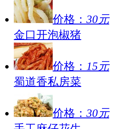
价格：
30元
金口开泡椒猪
价格：
15元
蜀道香私房菜
价格：
30元
手工麻仔花生