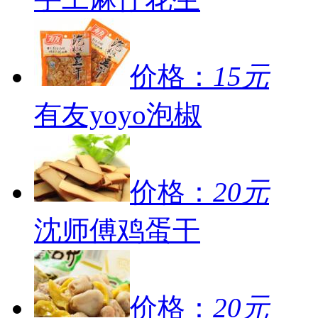
价格：
15元
有友yoyo泡椒
价格：
20元
沈师傅鸡蛋干
价格：
20元