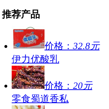
推荐产品
价格：
32.8元
伊力优酸乳
价格：
20元
零食蜀道香私