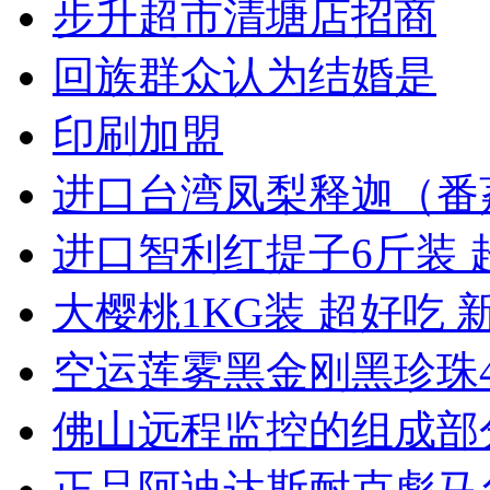
步升超市清塘店招商
回族群众认为结婚是
印刷加盟
进口台湾凤梨释迦（番
进口智利红提子6斤装 
大樱桃1KG装 超好吃 
空运莲雾黑金刚黑珍珠
佛山远程监控的组成部
正品阿迪达斯耐克彪马