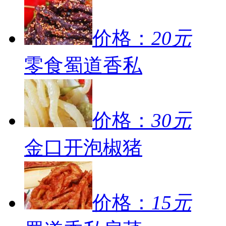
价格：
20元
零食蜀道香私
价格：
30元
金口开泡椒猪
价格：
15元