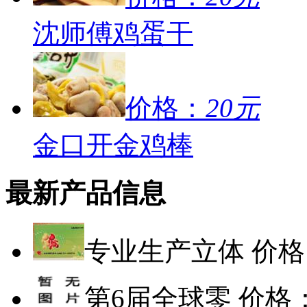
沈师傅鸡蛋干
价格：
20元
金口开金鸡棒
最新产品信息
专业生产立体
价格
第6届全球零
价格