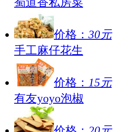
蜀道香私房菜
价格：
30元
手工麻仔花生
价格：
15元
有友yoyo泡椒
价格：
20元