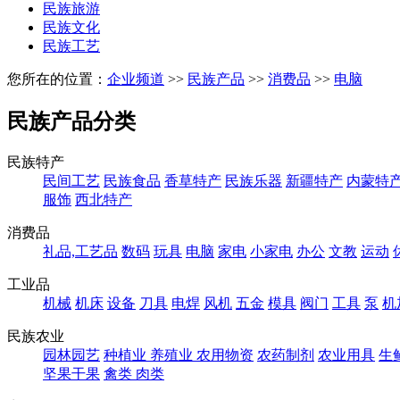
民族旅游
民族文化
民族工艺
您所在的位置：
企业频道
>>
民族产品
>>
消费品
>>
电脑
民族产品分类
民族特产
民间工艺
民族食品
香草特产
民族乐器
新疆特产
内蒙特
服饰
西北特产
消费品
礼品,工艺品
数码
玩具
电脑
家电
小家电
办公
文教
运动
工业品
机械
机床
设备
刀具
电焊
风机
五金
模具
阀门
工具
泵
机
民族农业
园林园艺
种植业
养殖业
农用物资
农药制剂
农业用具
生
坚果干果
禽类
肉类