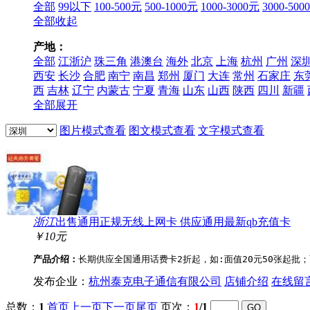
全部
99以下
100-500元
500-1000元
1000-3000元
3000-500
全部收起
产地：
全部
江浙沪
珠三角
港澳台
海外
北京
上海
杭州
广州
深
西安
长沙
合肥
南宁
南昌
郑州
厦门
大连
常州
石家庄
东
西
吉林
辽宁
内蒙古
宁夏
青海
山东
山西
陕西
四川
新疆
全部展开
图片模式查看
图文模式查看
文字模式查看
浙江
出售通用正规无线上网卡 供应通用最新qb充值卡
￥10元
产品介绍：
长期供应全国通用话费卡2折起，如:面值20元50张起批；
发布企业：
杭州泰克电子通信有限公司
店铺介绍
在线留
总数：
1
首页
上一页
下一页
尾页
页次：
1
/1