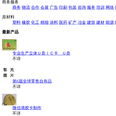
商务服务
商务
物流
合作
会展
广告
印刷
包装
咨询
服务
培训
网络
原材料
塑料
橡胶
化工
精细
涂料
医药
矿产
冶金
建筑
建材
能源
最新产品
专业生产立体Ｕ盘ＩＣ卡 Ｕ盘
不详
第6届全球零售自有品
不详
微信滴胶卡制作
不详