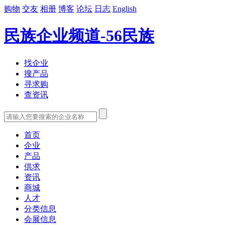
购物
交友
相册
博客
论坛
日志
English
民族企业频道-56民族
找企业
搜产品
寻求购
查资讯
首页
企业
产品
供求
资讯
商城
人才
分类信息
会展信息