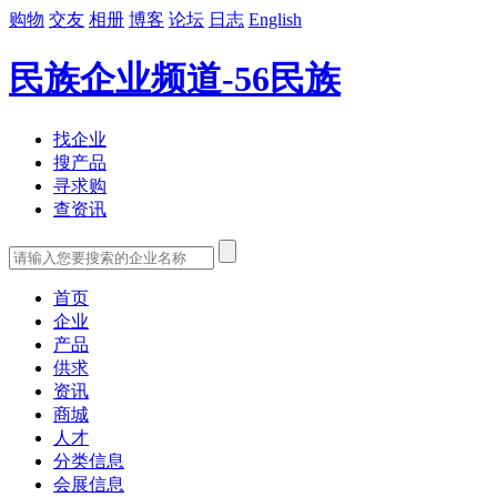
购物
交友
相册
博客
论坛
日志
English
民族企业频道-56民族
找企业
搜产品
寻求购
查资讯
首页
企业
产品
供求
资讯
商城
人才
分类信息
会展信息