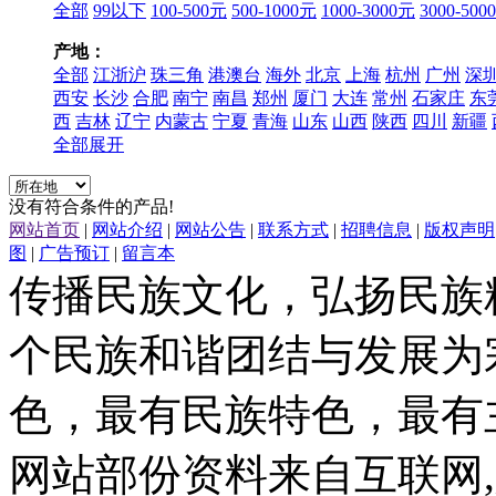
全部
99以下
100-500元
500-1000元
1000-3000元
3000-500
产地：
全部
江浙沪
珠三角
港澳台
海外
北京
上海
杭州
广州
深
西安
长沙
合肥
南宁
南昌
郑州
厦门
大连
常州
石家庄
东
西
吉林
辽宁
内蒙古
宁夏
青海
山东
山西
陕西
四川
新疆
全部展开
没有符合条件的产品!
网站首页
|
网站介绍
|
网站公告
|
联系方式
|
招聘信息
|
版权声明
图
|
广告预订
|
留言本
传播民族文化，弘扬民族
个民族和谐团结与发展为
色，最有民族特色，最有
网站部份资料来自互联网,