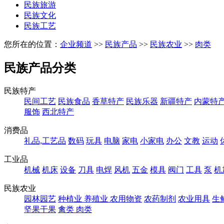
民族旅游
民族文化
民族工艺
您所在的位置：
企业频道
>>
民族产品
>>
民族农业
>>
肉类
民族产品分类
民族特产
民间工艺
民族食品
香草特产
民族乐器
新疆特产
内蒙特
服饰
西北特产
消费品
礼品,工艺品
数码
玩具
电脑
家电
小家电
办公
文教
运动
工业品
机械
机床
设备
刀具
电焊
风机
五金
模具
阀门
工具
泵
机
民族农业
园林园艺
种植业
养殖业
农用物资
农药制剂
农业用具
生
坚果干果
禽类
肉类