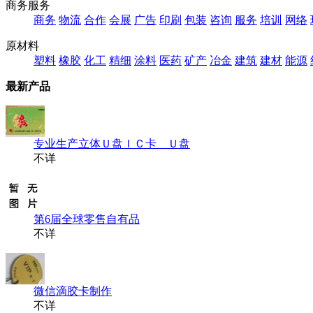
商务服务
商务
物流
合作
会展
广告
印刷
包装
咨询
服务
培训
网络
原材料
塑料
橡胶
化工
精细
涂料
医药
矿产
冶金
建筑
建材
能源
最新产品
专业生产立体Ｕ盘ＩＣ卡 Ｕ盘
不详
第6届全球零售自有品
不详
微信滴胶卡制作
不详