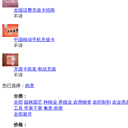
全国话费充值卡招商
不详
中国移动手机充值卡
不详
充值卡批发 电信充值
不详
您已选择：
肉类
分类：
全部
园林园艺
种植业
养殖业
农用物资
农药制剂
农业用
工具
坚果干果
禽类
肉类
全部展开
价格：