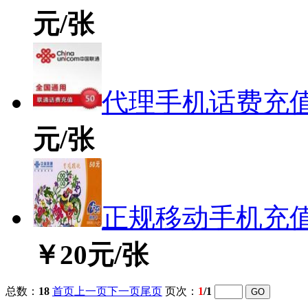
元/张
代理手机话费充值
元/张
正规移动手机充
￥20元/张
总数：
18
首页
上一页
下一页
尾页
页次：
1
/1