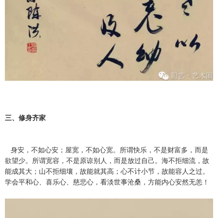
三、修身齐家
身安，不如心安；屋宽，不如心宽。所谓快乐，不是财富多，而是
欲望少。所谓宽容，不是原谅别人，而是放过自己。海不拒细流，故
能成其大；山不拒细壤，故能就其高；心不计小节，故能容人之过。
学会平和心、喜乐心、慈悲心，看淡世事沧桑，方能内心安然无恙！