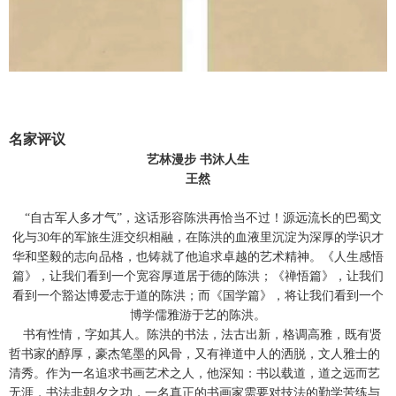
名家评议
艺林漫步 书沐人生
王然
“自古军人多才气”，这话形容陈洪再恰当不过！源远流长的巴蜀文
化与30年的军旅生涯交织相融，在陈洪的血液里沉淀为深厚的学识才
华和坚毅的志向品格，也铸就了他追求卓越的艺术精神。《人生感悟
篇》，让我们看到一个宽容厚道居于德的陈洪；《禅悟篇》，让我们
看到一个豁达博爱志于道的陈洪；而《国学篇》，将让我们看到一个
博学儒雅游于艺的陈洪。
书有性情，字如其人。陈洪的书法，法古出新，格调高雅，既有贤
哲书家的醇厚，豪杰笔墨的风骨，又有禅道中人的洒脱，文人雅士的
清秀。作为一名追求书画艺术之人，他深知：书以载道，道之远而艺
无涯，书法非朝夕之功，一名真正的书画家需要对技法的勤学苦练与