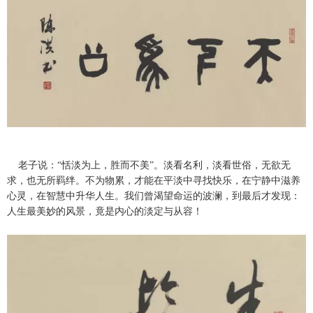
老子说：“恬淡为上，胜而不美”。淡看名利，淡看世俗，无欲无
求，也无所羁绊。不为物累，才能在平淡中寻找快乐，在宁静中滋养
心灵，在智慧中升华人生。我们曾渴望命运的波澜，到最后才发现：
人生最美妙的风景，竟是内心的淡定与从容！