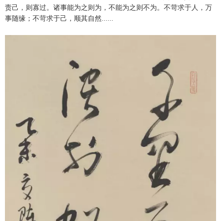
责己，则寡过。诸事能为之则为，不能为之则不为。不苛求于人，万
事随缘；不苛求于己，顺其自然......