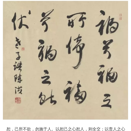
恕，己所不欲，勿施于人。以恕己之心恕人，则全交；以责人之心