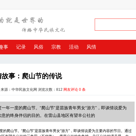
趣事
记录
风俗
宗教
活动
风情
情故事：爬山节的传说
 来源：中华民族文化网 浏览次数：
812
网友评论
0
条
一年一度的爬山节。“爬山节”是苗族青年男女“游方”，即谈情说爱为
如意的终身伴侣的目的。在雷山县地区有望丰公社的
爬山节。“爬山节”是苗族青年男女“游方”，即谈情说爱为主要内容的节日。通过