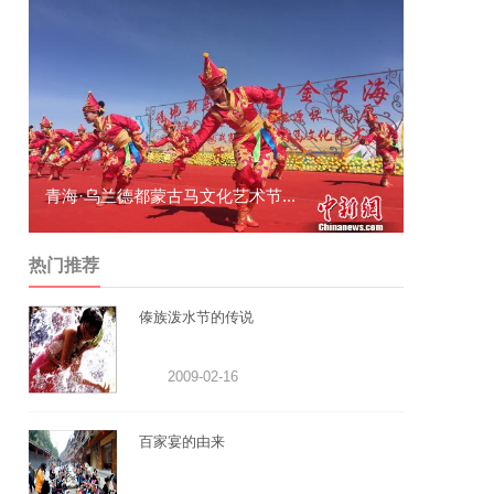
通道举行“祭萨”活动 万名游客...
桂
热门推荐
傣族泼水节的传说
2009-02-16
百家宴的由来