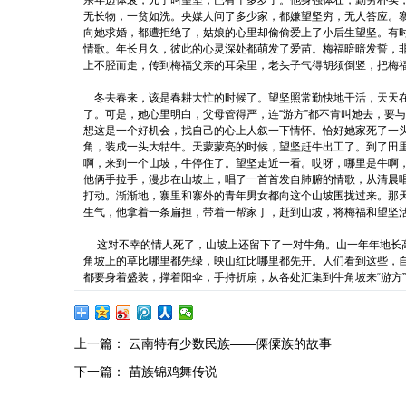
亲年迈体衰，儿子叫望坚，已有十多岁了。他身强体壮，勤劳朴实
无长物，一贫如洗。央媒人问了多少家，都嫌望坚穷，无人答应。寨
向她求婚，都遭拒绝了，姑娘的心里却偷偷爱上了小后生望坚。有
情歌。年长月久，彼此的心灵深处都萌发了爱苗。梅福暗暗发誓，
上不胫而走，传到梅福父亲的耳朵里，老头子气得胡须倒竖，把梅
冬去春来，该是春耕大忙的时候了。望坚照常勤快地干活，天天在
了。可是，她心里明白，父母管得严，连“游方”都不肯叫她去，要
想这是一个好机会，找自己的心上人叙一下情怀。恰好她家死了一
角，装成一头大牯牛。天蒙蒙亮的时候，望坚赶牛出工了。到了田
啊，来到一个山坡，牛停住了。望坚走近一看。哎呀，哪里是牛啊
他俩手拉手，漫步在山坡上，唱了一首首发自肺腑的情歌，从清晨
打动。渐渐地，寨里和寨外的青年男女都向这个山坡围拢过来。那天
生气，他拿着一条扁担，带着一帮家丁，赶到山坡，将梅福和望坚
这对不幸的情人死了，山坡上还留下了一对牛角。山一年年地长高
角坡上的草比哪里都先绿，映山红比哪里都先开。人们看到这些，
都要身着盛装，撑着阳伞，手持折扇，从各处汇集到牛角坡来“游方
上一篇：
云南特有少数民族——傈僳族的故事
下一篇：
苗族锦鸡舞传说