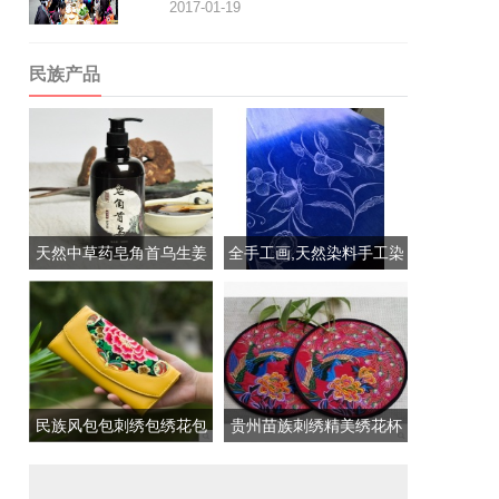
2017-01-19
民族产品
天然中草药皂角首乌生姜
全手工画,天然染料手工染
洗...
的...
民族风包包刺绣包绣花包
贵州苗族刺绣精美绣花杯
皮...
垫/...