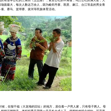
地区有望丰公社的三角田（五岔路），黄里公社的牛角坡，乌江公社的满天星，大
田场面最大，每次人数达万余人，因为毗邻丹寨、凯里、麻江、台江等县的男女青
斗雀、赛马、篮球赛、拔河等民族体育活动。
族文化节开...
青海·乌兰德都蒙古马文化艺术节...
候，在报干福（大龙坳的旧址）的地方，居住着一户穷人家，只有母子两人。母