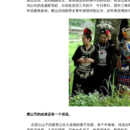
爬山活动，达到婚姻自主、取得如意的终身伴侣的目的。在雷山县
沟公社的送扁富等处，分别在农历三月的子、午日举行。望丰三角
年也都来参加。爬山活动除男女青年谈情对歌以为，近年来还增加
青秀区民族风情文化旅游节将...
西山第二届西团结乡民
爬山节的由来还有一个传说。
在雷公山下的黄里公社大龙坳的寨子后面，有个牛角坡。传说古时