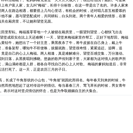
，样样活都能干。老妈妈看见望坚一天天长大成人了，很想给他找个媳妇。可是家
上有户富人家，女儿叫“梅福”，长得十分标致，在这一带是出了名的。许多人家来
时两人在路边相遇，都要搭上几句心里话，有机会的时候，还对唱几首互相爱慕的
非他不嫁，愿与望坚配成对，共同耕耘，白头到老。两个青年人相爱的情形，在寨
福关在厢房里，不让她和望坚见面。
田里犁耘。梅福孤零零地一个人被锁在厢房里，一眼望到望坚，心都快飞出去
与望坚成双实在比上天还难啊！一天，望坚来梅福家里作帮工，正好下地犁田。梅福
头黄牯牛，她想出了一个好主意，乘黑夜杀了牛，将牛皮披在自己身上，戴上牛
里，准备架犁，哪知牛不听使唤，拔腿就跑，望坚很奇怪，紧紧追赶。追啊，追
，竟是自己的心上人梅福。两人相逢，真是难解难分。望坚百感交集，万分激动。
唱到日落，从黑夜唱到拂晓。悠扬的歌声传到寨子里，大家都为这对情人的歌声所
，满山满岭都是人群，都各自寻找自己的心上人对歌。 梅福的爹妈知道后，非常
活活打死了。这一天，正是农历三月的子日。
，长成了牛角形状的小山包，“牛角坡”就因此而得名。每年春天到来的时候，牛
自然而然地想起了这对传说中的情侣。每当暮春三月、莺飞草长的时候，男女青年
”。表示对这对坚贞情侣的怀念，也是为争取婚姻自主的大集合。