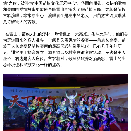
地”之称，被誉为“中国苗族文化展示中心”。华丽的服饰、欢快的歌舞
和美丽的爱情故事更能使亲临雷山的游客了解苗族人民。尤其是苗族
古歌演唱，非常原生态，演唱者全是寨中的老人，用苗族古语演唱其
史诗般宏大的古歌。
在雷山，苗族人民的淳朴、热情也是一大亮点。条件允许时，他们会
为远道而来的客人准备一个颇具民俗风情的餐宴——苗族长桌宴。苗
族千人长桌宴是苗族宴席的最高形式与隆重礼仪，已有几千年的历
史。通常用于接亲嫁女、满月酒以及村寨联谊宴饮活动。左边是主人
座位，右边是客人座位。主客相对，敬酒劝饮并对酒高歌。雷山的生
态环境也和民族文化一样的盛名。