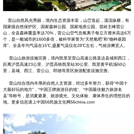
雷山自然风光秀丽，境内生态资源丰富，山峦迭起，溪流纵横，有
国家级自然保护区、国家森林公园、国家地质公园、苗岭主峰雷公
山，全县森林覆盖率达70%，雷公山空气负氧离子每立方厘米高达6万
个，是一般城市的1600多倍，被科学家誉为“天然氧吧”和“物种基因
库”。全县年均气温在15℃,盛夏气温仅在28℃左右，气候凉爽宜人。
雷山山旅游设施完善，境内凯里至雷山高速公路直达县城和西江，
距离沪昆高速23公里、沪昆高铁凯里站30公里、凯里黄平机场50公
里，县城、西江、雷公山、郎德等景区旅游配套设施完善。
雷山结合境内丰厚的自然人文资源，经过多年努力，获得“中国十
大最好玩的地方”，“中国王牌旅游目的地”、“中国最佳魅力旅游名
县”等称号，是消夏避暑、旅游观光、文化体验、康体养生的理想目的
地。更多信息请上中国56民族文化网56china.com