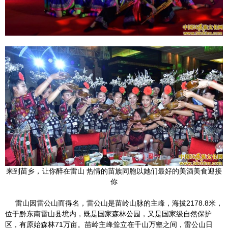
来到苗乡，让你醉在雷山 热情的苗族同胞以她们最好的美酒美食迎接
你
雷山因雷公山而得名，雷公山是苗岭山脉的主峰，海拔2178.8米，
位于黔东南雷山县境内，既是国家森林公园，又是国家级自然保护
区，有原始森林71万亩。苗岭主峰耸立在千山万壑之间，雷公山日