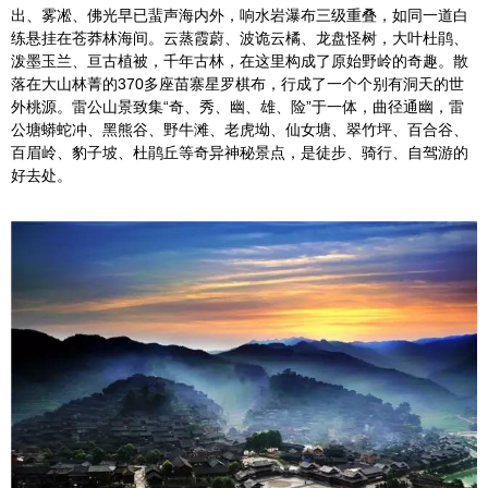
出、雾凇、佛光早已蜚声海内外，响水岩瀑布三级重叠，如同一道白
练悬挂在苍莽林海间。云蒸霞蔚、波诡云橘、龙盘怪树，大叶杜鹃、
泼墨玉兰、亘古植被，千年古林，在这里构成了原始野岭的奇趣。散
落在大山林菁的370多座苗寨星罗棋布，行成了一个个别有洞天的世
外桃源。雷公山景致集“奇、秀、幽、雄、险”于一体，曲径通幽，雷
公塘蟒蛇冲、黑熊谷、野牛滩、老虎坳、仙女塘、翠竹坪、百合谷、
百眉岭、豹子坡、杜鹃丘等奇异神秘景点，是徒步、骑行、自驾游的
好去处。