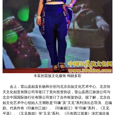
丰富的苗族文化服饰 绚丽多彩
会上，雷山县副县长杨和分别与北京自如文化艺术中心、北京恒
天文化创意有限公司等签订了意向投资协议，雷山县西江旅游公司与
北京中国国际旅行社有限公司签订了合作框架协议。据了解，北京自
如文化艺术中心创始人王潮歌是“印象”及“又见”系列演出总导演、总编
剧。代表作有《印象刘三姐》、《印象丽江》等“印象”系列，《又见
平遥》、《又见敦煌》等“又见”系列。《只有西江苗寨》演艺项目落