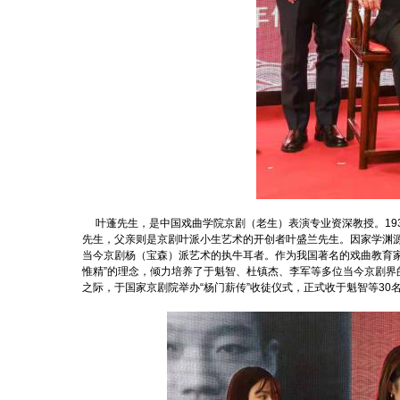
叶蓬先生，是中国戏曲学院京剧（老生）表演专业资深教授。19
先生，父亲则是京剧叶派小生艺术的开创者叶盛兰先生。因家学渊
当今京剧杨（宝森）派艺术的执牛耳者。作为我国著名的戏曲教育
惟精”的理念，倾力培养了于魁智、杜镇杰、李军等多位当今京剧界的
之际，于国家京剧院举办“杨门薪传”收徒仪式，正式收于魁智等3