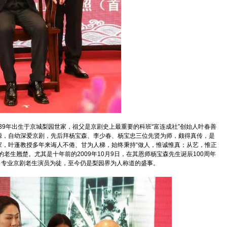
39年出生于京城梨园世家，祖父是京剧史上最重要的科班“富连成社”创始人叶春善
源，自幼深爱京剧，先后拜杨宝森、李少春、杨宝忠三位先贤为师，颇得真传，是
家，叶蓬教授多年来诲人不倦、甘为人梯，始终秉持“做人，惟诚惟真；从艺，惟正
老生翘楚。尤其是十年前的2009年10月9日，在其恩师杨宝森先生诞辰100周年
0名专业京剧老生演员为徒，至今仍是梨园界为人称道的盛事。