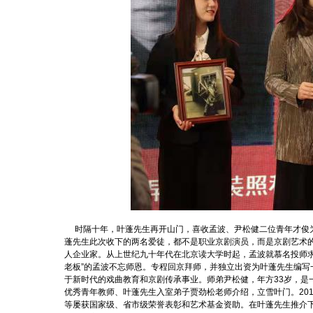
时隔十年，叶蓬先生再开山门，喜收孟波、尹松健二位青年才俊为
蓬先生此次收下的两名爱徒，都不是职业京剧演员，而是京剧艺术的
人企业家。从上世纪九十年代在北京读大学时起，孟波就慕名投师求
老板”的孟波不忘师恩。专程回京拜师，并独立出资为叶蓬先生编
于新时代的戏曲教育和京剧传承事业。师弟尹松健，年方33岁，是
优秀青年教师、叶蓬先生入室弟子贾劲松老师介绍，立雪叶门。20
等屡获国家级、省市级荣誉表彰和艺术基金资助。在叶蓬先生推介