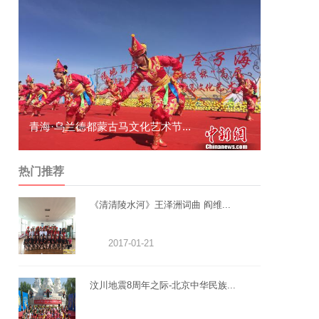
通道举行“祭萨”活动 万名游客...
桂林漓东街
热门推荐
《清清陵水河》王泽洲词曲 阎维...
2017-01-21
汶川地震8周年之际-北京中华民族...