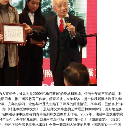
入室弟子，被认为是2009年“杨门薪传”的继承和延续。但与十年前不同的是，叶
研习者、推广者和教育工作者。师哥孟波，今年42岁，是一位移居澳大利亚的华
教，几年的学习，让他与叶蓬先生结下了深厚的师生情谊。20年后，已然当上“洋
写一部《叶蓬教授教学文集》，总结师父大半生的艺术经历和教学体悟，更好地服务
一名刚刚获评中级职称的青年编剧和戏剧教育工作者。2009年，他经中国戏曲学院
14年至今，创作的儿童剧、戏曲和电影作品《我们在一起》《如缘如梦》《背影》
下，他还正联合黑龙江美术出版社创作一套京剧人物传记丛书《国韵瑰宝——中国