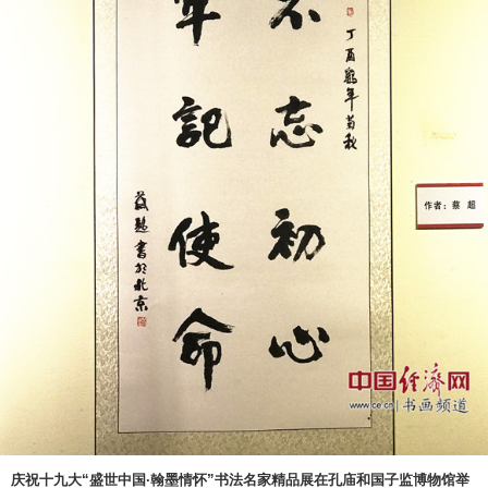
庆祝十九大“盛世中国·翰墨情怀”书法名家精品展在孔庙和国子监博物馆举