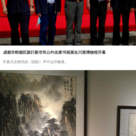
成都市郫都区践行新市民公约名家书画展在川菜博物馆开幕
开幕式在嘹亮的《国歌》声中拉开帷幕。