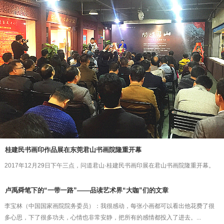
桂建民书画印作品展在东莞君山书画院隆重开幕
2017年12月29日下午三点，问道君山·桂建民书画印展在君山书画院隆重开幕。
卢禹舜笔下的“一带一路”——品读艺术界“大咖”们的文章
李宝林（中国国家画院院务委员）：我很感动，每张小画都可以看出他花费了很
多心思，下了很多功夫，心情也非常安静，把所有的感情都投入了进去。...