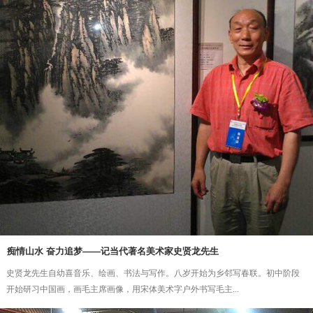
痴情山水 奋力追梦——记当代著名美术家史贤龙先生
史贤龙先生自幼喜音乐、绘画、书法与写作。八岁开始为乡邻写春联。初中阶段
开始研习中国画，画毛主席画像，用宋体美术字户外书写毛主...