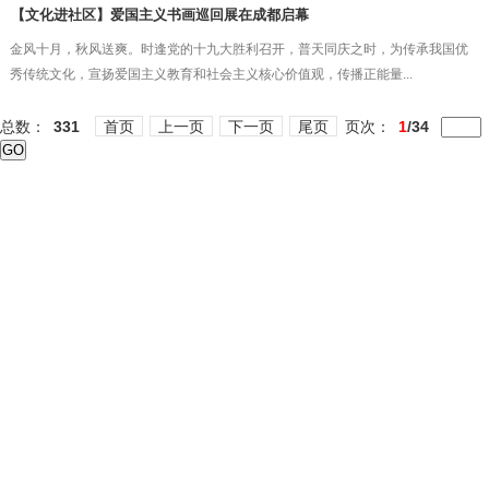
【文化进社区】爱国主义书画巡回展在成都启幕
金风十月，秋风送爽。时逢党的十九大胜利召开，普天同庆之时，为传承我国优
秀传统文化，宣扬爱国主义教育和社会主义核心价值观，传播正能量...
总数：
331
首页
上一页
下一页
尾页
页次：
1
/34