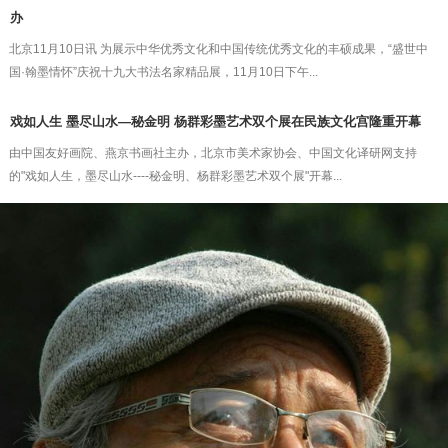
办
北京11月10日讯 为展示中华优秀文化和中国传统优秀文化的丰硕成果，“盛世中
国·翰墨情怀”庆祝十九大书法名家精品展，11月10日下午...
戏如人生 墨尽山水—秘金明 杨群彩墨艺术双个展在民族文化宫隆重开幕
由中国友好画院、燕京书画社主办，北京市美术家协会、中国文化译研网支持
的"戏如人生，墨尽山水----秘金明、杨群彩墨艺术双个展"开幕...