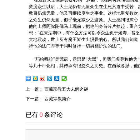
在观音大士生起菩提心的一刹那，他在阿弥陀佛面前发心
救度众生以后，大士见仍有无量众生在生死六道中受苦，
数目仍然无量，他又再继续度生之事业。这样地重复数次
之众生仍然无量，似乎毫无减少之迹象。大士感到很灰心
他的上师阿弥陀佛马上现前，把他的身首碎片拾起，重合
想：“在末法期中，有什么方法可以令众生免于短寿、贫乏
大地震动，世上所有魔王皆生出惧畏的心。所以我们知道
持他的法门即等于同时修持一切男相护法的法门。
“玛哈嘎拉”是梵语，意思是“大黑”，但我们多尊称他为“贡
等几十种化相，其传承有很悠久之历史。在西藏各派，他
上一篇：
西藏宗教五大未解之谜
下一篇：
西藏宗教简介
已有
0
条评论