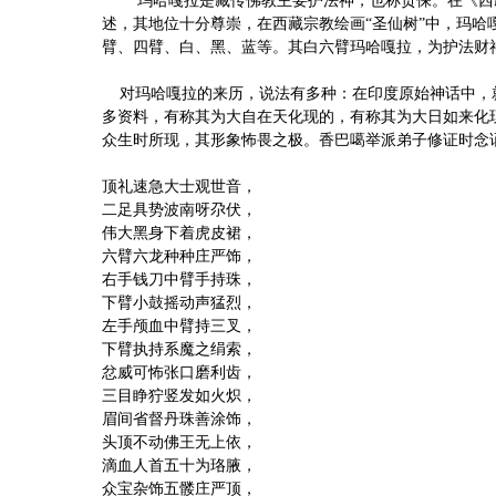
玛哈嘎拉是藏传佛教主要护法神，也称贡保。在《西
述，其地位十分尊崇，在西藏宗教绘画“圣仙树”中，玛
臂、四臂、白、黑、蓝等。其白六臂玛哈嘎拉，为护法财
对玛哈嘎拉的来历，说法有多种：在印度原始神话中，
多资料，有称其为大自在天化现的，有称其为大日如来化
众生时所现，其形象怖畏之极。香巴噶举派弟子修证时念诵
顶礼速急大士观世音，
二足具势波南呀尕伏，
伟大黑身下着虎皮裙，
六臂六龙种种庄严饰，
右手钱刀中臂手持珠，
下臂小鼓摇动声猛烈，
左手颅血中臂持三叉，
下臂执持系魔之绢索，
忿威可怖张口磨利齿，
三目睁狞竖发如火炽，
眉间省督丹珠善涂饰，
头顶不动佛王无上依，
滴血人首五十为珞腋，
众宝杂饰五髅庄严顶，