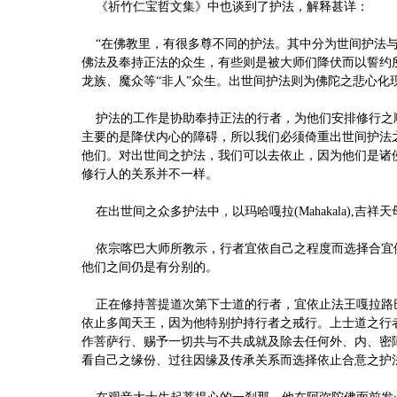
《祈竹仁宝哲文集》中也谈到了护法，解释甚详：
“在佛教里，有很多尊不同的护法。其中分为世间护法与
佛法及奉持正法的众生，有些则是被大师们降伏而以誓约
龙族、魔众等“非人”众生。出世间护法则为佛陀之悲心化
护法的工作是协助奉持正法的行者，为他们安排修行之
主要的是降伏内心的障碍，所以我们必须倚重出世间护法
他们。对出世间之护法，我们可以去依止，因为他们是诸
修行人的关系并不一样。
在出世间之众多护法中，以玛哈嘎拉(Mahakala),吉祥天母(Pa
依宗喀巴大师所教示，行者宜依自己之程度而选择合宜
他们之间仍是有分别的。
正在修持菩提道次第下士道的行者，宜依止法王嘎拉路
依止多闻天王，因为他特别护持行者之戒行。上士道之行
作菩萨行、赐予一切共与不共成就及除去任何外、内、密
看自己之缘份、过往因缘及传承关系而选择依止合意之护