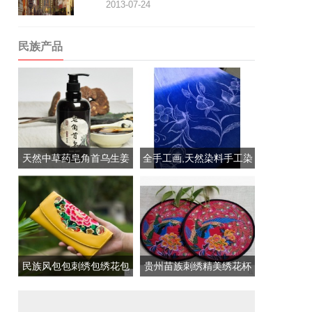
2013-07-24
民族产品
天然中草药皂角首乌生姜
全手工画,天然染料手工染
洗...
的...
民族风包包刺绣包绣花包
贵州苗族刺绣精美绣花杯
皮...
垫/...