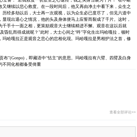
立誓：“若我救度一切众生之心退转，我之头身当裂为千片！”在不断
故又继续以悲心救度。在一段时间后，他又再由净土中看下来，众生之
、历经多劫以后，大士再一次观视，以为众生必已度尽了，但见六道中
，显现出退心之情况，他的头及身体便马上应誓而裂成了千片。这时，
为千手十一面之相，更策励观音大士继续精进不懈。观音在这以后就
及昏乱而得成就呢？”此时，大士心间之“吽”字化生出玛哈嘎拉，顿时
，玛哈嘎拉正是观音之悲心的忿相化现。玛哈嘎拉是男相护法之首，修
布”(Gonpo)，即藏语中“怙主”的意思。玛哈嘎拉有六臂、四臂及白身
的不同化相都备受倚重
查看全部评论>>