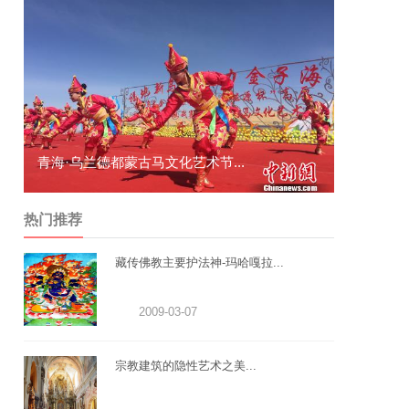
青海·乌兰德都蒙古马文化艺术节...
通道举行“
热门推荐
藏传佛教主要护法神-玛哈嘎拉...
2009-03-07
宗教建筑的隐性艺术之美...