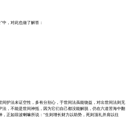
”中，对此也做了解答：
世间护法未证空性，多有分别心，于世间法虽能饶益，对出世间法则无
护法，不能是世间神抵，因为它们自己都没能解脱，仍在六道苦海中翻
神，正如琼波喇嘛所说：“生则增长财力以助势，死则顶礼并肩以往