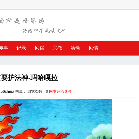
趣事
记录
风俗
宗教
活动
风情
要护法神-玛哈嘎拉
：
56china
来源： 浏览次数：
0
网友评论
0
条