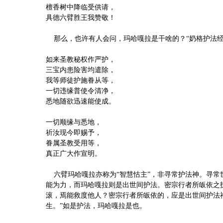
檀香树中降临受供请，
具德六臂胜王我赞敬！
那么，也许有人会问，玛哈嘎拉是干啥的？“奶格护法经
如来圣教秘权作严护，
三宝内患险害均遣除，
我等师徒护施眷从等，
一切违缘普使令清净，
悉地随欲迅速能使成。
一切顺缘与悉地，
祈汝现今即赐予，
眷属圣教受用等，
真正广大作宣明。
六臂玛哈嘎拉亦称为“智慧怙主”，非寻常护法神。寻常
能为力，而玛哈嘎拉则是出世间护法。密宗行者所皈依之
滚，焉能救度他人？密宗行者所皈依的，应是出世间护法
生。”如是护法，玛哈嘎拉是也。