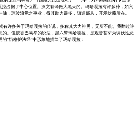
藏的鬼怪与神灵》（西藏人民出版社）一书中，对玛哈嘎拉有专章论
哈嘎拉占据了中心位置。汉文有译做大黑天的。玛哈嘎拉有许多种，如六
神佛，琼波浪觉之事业，得其助力最多，辄遣部从，开示伏藏所在。
就有许多关于玛哈嘎拉的传说，多称其大力神勇，无所不能。我翻过许
现的。但按香巴噶举的说法，黑六臂玛哈嘎拉，是观音菩萨为调伏性恶
的“奶格护法经”中形象地描绘了玛哈嘎拉：