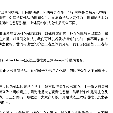
出世间护法。世间护法是世间的有力众生，他们有些是自愿发心护持
所缚、命其护持佛法的世间众生。在承负护法之责任前，世间护法本为
现所出之忿怒形相。上述两种护法之性质完全不同。
顺缘及消灭内外的修持障碍。对修行者而言，外在的障碍只是其次，最
之支援。对世间之护法，我们可以供养及祈请他们协助，但不可以依止
佛之化相。世间与出世间护法二者之间的分别，我们必须清楚，二者与
lden Lhamo)及法王嘎拉路巴(Kalarupa)等最为著名。
依止之出世间护法。他们虽全为佛陀之化现，但因应众生之不同根器，
巴，因为他是因果法之法主，能支援行者生起出离心。中士道之行者可
者宜依止玛哈嘎拉，因为他是大悲观音之忿相，能助我们生起菩提心及
障。以上分类乃一般教法，大家亦可以一开始就依止玛哈嘎拉，总之要
法即可。