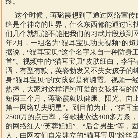
终。
这个时候，蒋璐霞想到了通过网络宣传
络是个神奇的世界，什么东西都能通过它
们几个就想能不能把我们的习武片段放到网上
年2月，一组名为“猫耳宝贝功夫视频”的
据说，“猫耳宝贝”这个名字来自一种防身
首”。视频中的“猫耳宝贝”皮肤细白，李
洒，有型有款，英姿勃发又不失女孩子的
身“猫耳宝贝”的女孩就是蒋璐霞。视频一
热捧，大家对这样清纯可爱的女孩拥有的
短两三个月，蒋璐霞就以健康、阳光、向上
第一网络功夫明星”。到目前为止，“猫耳
2500万的点击率，谷歌搜索达400多万条
的网络红人“芙蓉姐姐”、“后舍男生”等，
人，由网友们自发建立的“猫耳宝贝”粉丝团