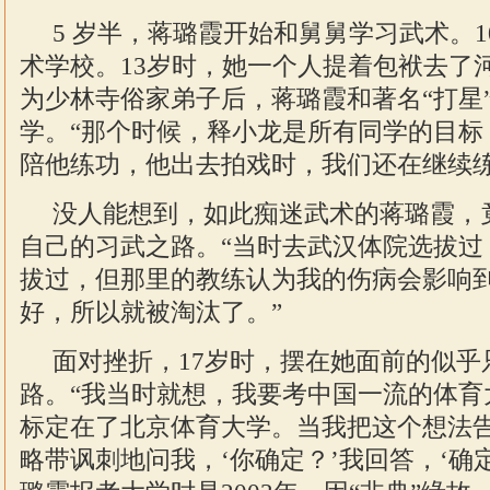
5 岁半，蒋璐霞开始和舅舅学习武术。
术学校。13岁时，她一个人提着包袱去了
为少林寺俗家弟子后，蒋璐霞和著名“打星
学。“那个时候，释小龙是所有同学的目标
陪他练功，他出去拍戏时，我们还在继续练
没人能想到，如此痴迷武术的蒋璐霞，
自己的习武之路。“当时去武汉体院选拔过
拔过，但那里的教练认为我的伤病会影响
好，所以就被淘汰了。”
面对挫折，17岁时，摆在她面前的似乎
路。“我当时就想，我要考中国一流的体育
标定在了北京体育大学。当我把这个想法
略带讽刺地问我，‘你确定？’我回答，‘确