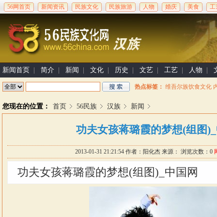
56网首页
新闻资讯
民族文化
民族旅游
人物
婚庆
美食
工
新闻首页
|
简介
|
新闻
|
文化
|
历史
|
文艺
|
工艺
|
人物
|
热点标签：
维吾尔族饮食文化
您现在的位置：
首页
56民族
汉族
新闻
功夫女孩蒋璐霞的梦想(组图)
2013-01-31 21:21:54
作者：
阳化杰
来源： 浏览次数：
0
功夫女孩蒋璐霞的梦想(组图)_中国网