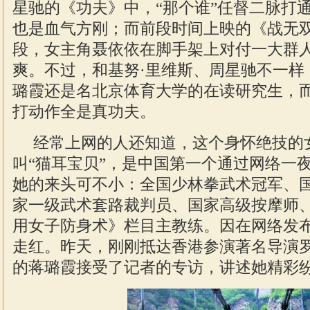
星驰的《功夫》中，“那个谁”任督二脉打
也是血气方刚；而前段时间上映的《战无
段，女主角聂依依在脚手架上对付一大群
爽。不过，和基努·里维斯、周星驰不一样
璐霞还是名北京体育大学的在读研究生，
打动作全是真功夫。
经常上网的人还知道，这个身怀绝技的
叫“猫耳宝贝”，是中国第一个通过网络一
她的来头可不小：全国少林拳武术冠军、
家一级武术套路裁判员、国家高级按摩师
用女子防身术》栏目主教练。因在网络发
走红。昨天，刚刚抵达香港参演著名导演
的蒋璐霞接受了记者的专访，讲述她精彩纷