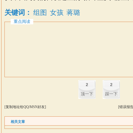
关键词：
组图
女孩
蒋璐
重点阅读
2
2
顶一下
踩一下
[复制地址给QQ/MSN好友]
[错误报告
相关文章