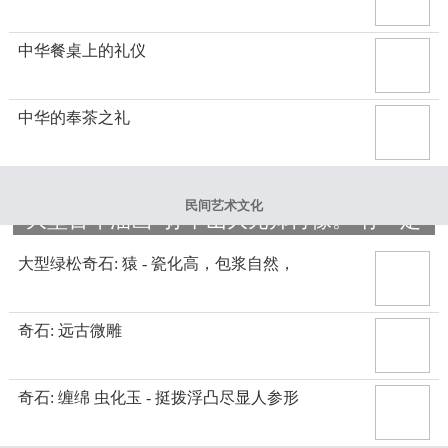
中华餐桌上的礼仪
中华的奉茶之礼
民间艺术文化
大型百年油画- 孙中山大元帅肖像。 有一定
大型绿松奇石: 猿 - 瓷化高，包浆自然，
奇石: 远古微雕
奇石: 缠绵 虫化玉 - 挺拨浮凸尽显人参形