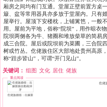
厢房之间均有门互通。堂屋正壁前置方桌
簸、盆等常用器具亦多放于堂屋内。只有
屋举行。屋顶下安楼枕，上铺篱笆，一般
用。屋前为平地，俗称“院坝”，用作晾衣
院坝两侧各为牛、猪圈和堆放柴草的简易
成三合院。屋后或院坝前为菜圃，三合院
树或竹丛。仡佬族住区大部地处贵州高原
称“跬步皆山”，可谓“开门见山”。
关键词：
组图
文化
居住
佬族
重点阅读
仡佬
仡佬族婚俗：出嫁新