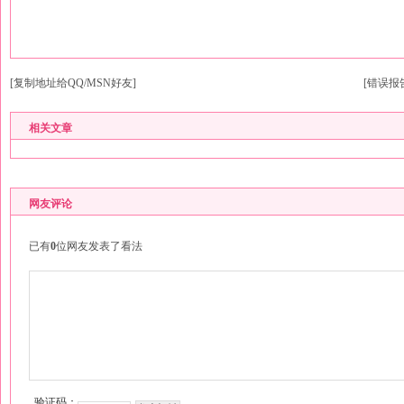
[复制地址给QQ/MSN好友]
[错误报
相关文章
网友评论
已有
0
位网友发表了看法
验证码：