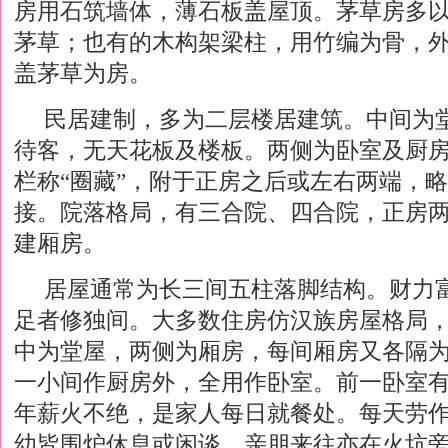
房用石筑墙体，薄石板盖屋顶。茅草房多
茅草；也有的木构架梁柱，用竹编为骨，
盖茅草为房。
民居建制，多为二层楼居建筑。中间为
待客，无天花板及楼板。两侧为卧室及厨
栏称“圈藏”，附于正房之后或左右两端，
接。院落格局，有三合院、四合院，正房
建厢房。
居屋通常为长三间五柱落脚结构。财力
足者修独间。大多数住房仿汉族房屋格局
中为堂屋，两侧为厢房，每间厢房又各隔
一小间作厨房外，全用作卧室。前一卧室
年薪火不绝，是家人每日就餐处。每天劳
幼皆围炉休息或闲谈。亲朋来往亦在火坑