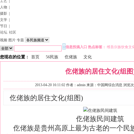
工艺
|
人物
|
摄影
|
文学
|
节日
|
论坛
.
社区
视频
·
图片
·
专题
信息投搞入口
热点标签：
维吾尔族饮食文
您现在的位置：
首页
56民族
仡佬族
文化
仡佬族的居住文化(组图
2013-04-20 16:11:02
作者：
admin
来源：中国网综合消息 浏览
仡佬族的居住文化(组图)
仡佬族民间建筑
仡佬族是贵州高原上最为古老的一个民