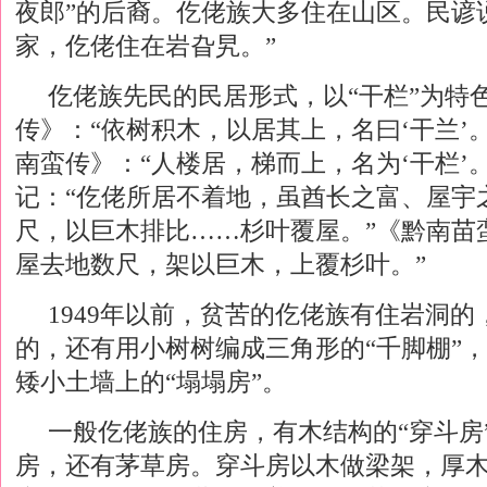
夜郎”的后裔。仡佬族大多住在山区。民谚
家，仡佬住在岩旮旯。”
仡佬族先民的民居形式，以“干栏”为特
传》：“依树积木，以居其上，名曰‘干兰’。
南蛮传》：“人楼居，梯而上，名为‘干栏’
记：“仡佬所居不着地，虽酋长之富、屋宇
尺，以巨木排比……杉叶覆屋。”《黔南苗
屋去地数尺，架以巨木，上覆杉叶。”
1949年以前，贫苦的仡佬族有住岩洞
的，还有用小树树编成三角形的“千脚棚”，
矮小土墙上的“塌塌房”。
一般仡佬族的住房，有木结构的“穿斗房
房，还有茅草房。穿斗房以木做梁架，厚