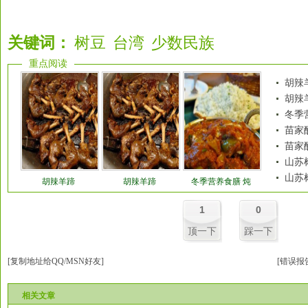
关键词：
树豆
台湾
少数民族
重点阅读
胡辣
胡辣
冬季
苗家
苗家
山苏
山苏
胡辣羊蹄
胡辣羊蹄
冬季营养食膳 炖
1
0
顶一下
踩一下
[复制地址给QQ/MSN好友]
[错误报
相关文章