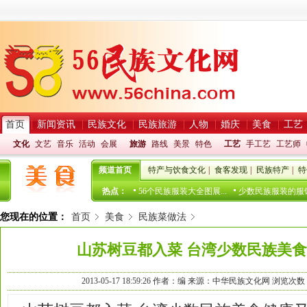
首页
新闻资讯
民族文化
民族旅游
人物
婚庆
美食
工艺
文化
文艺
音乐
活动
会展
旅游
路线
美景
特色
工艺
手工艺
工艺师
频道首页
特产与饮食文化
|
食客发现
|
民族特产
|
特
热点：
56个民族服装大全图展...
少数民族服装的服饰
您现在的位置：
首页
美食
民族菜做法
山苏树豆都入菜 台湾少数民族美
2013-05-17 18:59:26
作者：编 来源：中华民族文化网 浏览次数