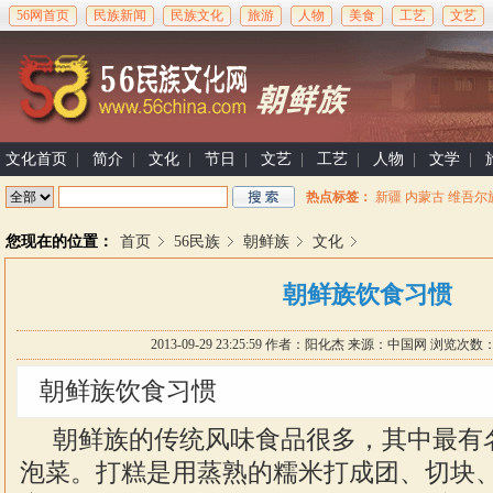
56网首页
民族新闻
民族文化
旅游
人物
美食
工艺
文艺
文化首页
|
简介
|
文化
|
节日
|
文艺
|
工艺
|
人物
|
文学
|
热点标签：
新疆
内蒙古
维吾尔
您现在的位置：
首页
56民族
朝鲜族
文化
朝鲜族饮食习惯
2013-09-29 23:25:59
作者：
阳化杰
来源：中国网 浏览次数
朝鲜族饮食习惯
朝鲜族的传统风味食品很多，其中最有
泡菜。打糕是用蒸熟的糯米打成团、切块