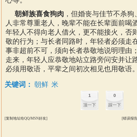
心等。
朝鲜族喜食狗肉
，但婚丧与佳节不杀狗
人非常尊重老人，晚辈不能在长辈面前喝
年轻人不得向老人借火，更不能接火，否
敬的行为；与长者同路时，年轻者必须走
事非超前不可，须向长者恭敬地说明理由
走来，年轻人应恭敬地站立路旁问安并让
必须用敬语，平辈之间初次相见也用敬语。
关键词：
朝鲜
米
1
0
顶一下
踩一下
[复制地址给QQ/MSN好友]
[错误报告