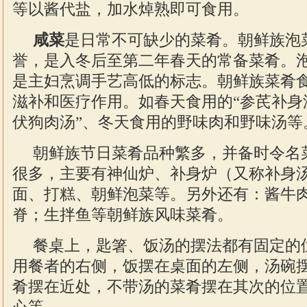
等以酱代盐，加水焯熟即可食用。
咸菜
是日常不可缺少的菜肴。朝鲜族泡
誉，是入冬后至第二年春天的常备菜肴。
是主妇烹调手艺高低的标志。朝鲜族菜肴
滋补和医疗作用。如春天食用的“参芪补身
伏狗肉汤”、冬天食用的野味肉和野味汤等
朝鲜族节日菜肴品种繁多，并备时令名
很多，主要有神仙炉、补身炉（又称补身
面、打糕、朝鲜泡菜等。另外还有：酱牛
脊；生拌鱼等朝鲜族风味菜肴。
餐桌上，匙箸、饭汤的摆法都有固定的
用餐者的右侧，饭摆在桌面的左侧，汤碗
肴摆在近处，不带汤的菜肴摆在其次的位