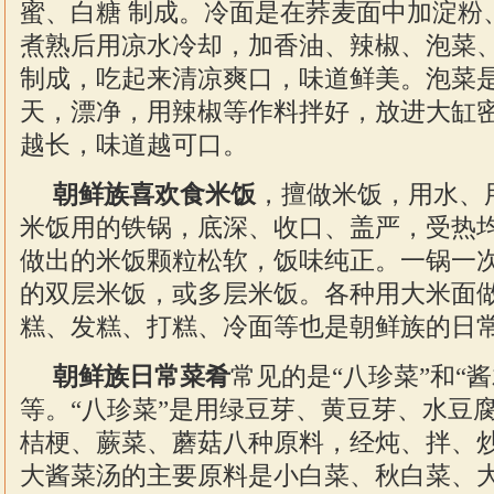
蜜、白糖 制成。冷面是在荞麦面中加淀粉
煮熟后用凉水冷却，加香油、辣椒、泡菜
制成，吃起来清凉爽口，味道鲜美。泡菜
天，漂净，用辣椒等作料拌好，放进大缸
越长，味道越可口。
朝鲜族喜欢食米饭
，擅做米饭，用水、
米饭用的铁锅，底深、收口、盖严，受热
做出的米饭颗粒松软，饭味纯正。一锅一
的双层米饭，或多层米饭。各种用大米面
糕、发糕、打糕、冷面等也是朝鲜族的日
朝鲜族日常菜肴
常见的是“八珍菜”和“
等。“八珍菜”是用绿豆芽、黄豆芽、水豆
桔梗、蕨菜、蘑菇八种原料，经炖、拌、
大酱菜汤的主要原料是小白菜、秋白菜、