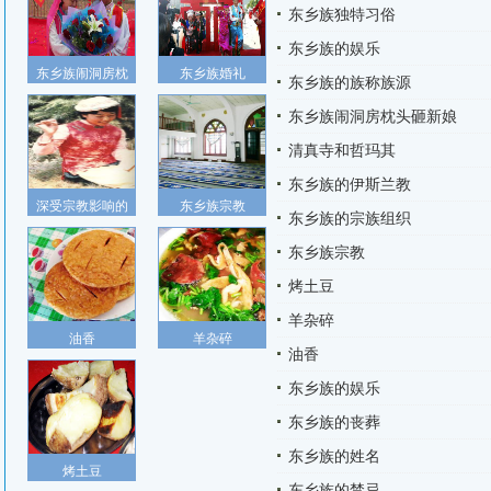
东乡族独特习俗
东乡族的娱乐
东乡族闹洞房枕
东乡族婚礼
东乡族的族称族源
东乡族闹洞房枕头砸新娘
清真寺和哲玛其
东乡族的伊斯兰教
深受宗教影响的
东乡族宗教
东乡族的宗族组织
东乡族宗教
烤土豆
羊杂碎
油香
羊杂碎
油香
东乡族的娱乐
东乡族的丧葬
东乡族的姓名
烤土豆
东乡族的禁忌