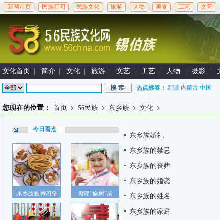
56网首页
民族新闻
民族文化
旅游
人物
美食
工艺
文艺
文化首页
|
简介
|
文化
|
旅游
|
文艺
|
工艺
|
人物
|
摄影
|
热点标签：
新疆
内蒙古
中国
您现在的位置：
首页
56民族
东乡族
文化
今日看点
东乡族婚礼
东乡族的禁忌
东乡族的丧葬
东乡族的婚恋
东乡族独特习俗
新郎“偷厨”成
东乡族的姓名
东乡族的家庭