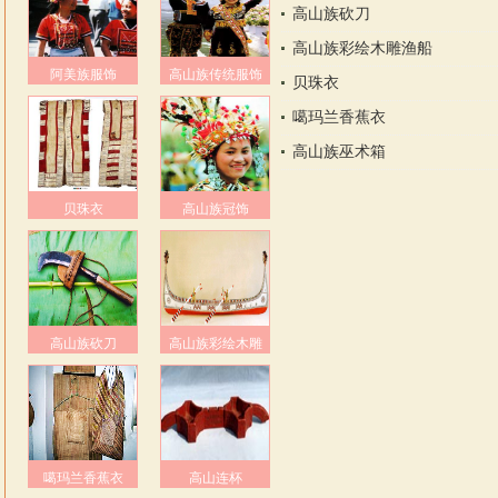
高山族砍刀
高山族彩绘木雕渔船
阿美族服饰
高山族传统服饰
贝珠衣
噶玛兰香蕉衣
高山族巫术箱
贝珠衣
高山族冠饰
高山族砍刀
高山族彩绘木雕
噶玛兰香蕉衣
高山连杯