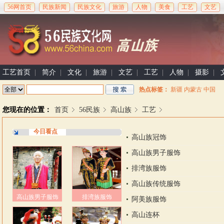
56网首页
民族新闻
民族文化
旅游
人物
美食
工艺
文艺
工艺首页
|
简介
|
文化
|
旅游
|
文艺
|
工艺
|
人物
|
摄影
|
热点标签：
新疆
内蒙古
中国
您现在的位置：
首页
56民族
高山族
工艺
今日看点
高山族冠饰
高山族男子服饰
排湾族服饰
高山族传统服饰
高山族男子服饰
排湾族服饰
阿美族服饰
高山连杯