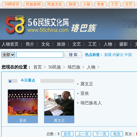
56网首页
民族新闻
民族文化
旅游
人物
美食
工艺
文艺
人物首页
|
简介
|
文化
|
旅游
|
文艺
|
工艺
|
人物
|
摄影
|
热点标签：
新疆
内蒙古
中国
您现在的位置：
首页
56民族
珞巴族
人物
今日看点
冀文正
亚依
珞巴族名人
亚依
冀文正
总数：
3
首页
上一页
下一页
尾页
页次：