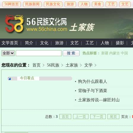
56网首页
民族新闻
民族文化
旅游
人物
美食
工艺
文艺
文学首页
|
简介
|
文化
|
旅游
|
文艺
|
工艺
|
人物
|
摄影
|
热点标签：
新疆
内蒙古
中国
您现在的位置：
首页
56民族
土家族
文学
今日看点
狗为什么跟着人
背枷子与下酒菜
土家族传说—嫁匠封山
总数：
3
首页
上一页
下一页
尾页
页次：