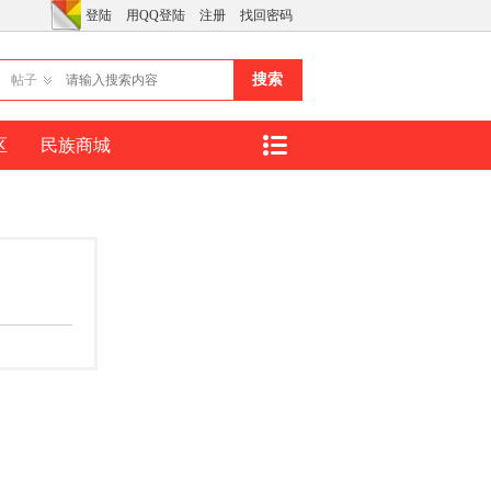
登陆
用QQ登陆
注册
找回密码
搜索
帖子
区
民族商城