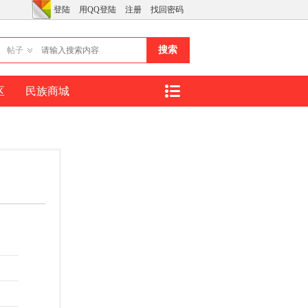
登陆
用QQ登陆
注册
找回密码
搜索
帖子
区
民族商城