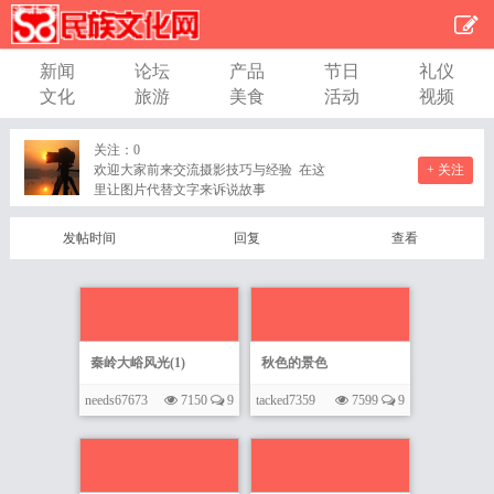
新闻
论坛
产品
节日
礼仪
文化
旅游
美食
活动
视频
关注：
0
欢迎大家前来交流摄影技巧与经验 在这
+ 关注
里让图片代替文字来诉说故事
发帖时间
回复
查看
秦岭大峪风光(1)
秋色的景色
needs67673
7150
9
tacked7359
7599
9