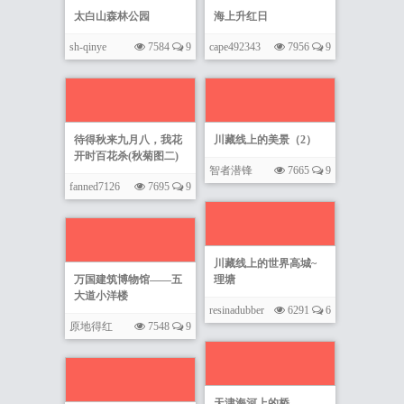
太白山森林公园
海上升红日
sh-qinye
7584
9
cape492343
7956
9
待得秋来九月八，我花
川藏线上的美景（2）
开时百花杀(秋菊图二)
智者潜锋
7665
9
fanned7126
7695
9
川藏线上的世界高城~
万国建筑博物馆——五
理塘
大道小洋楼
resinadubber
6291
6
原地得红
7548
9
天津海河上的桥——