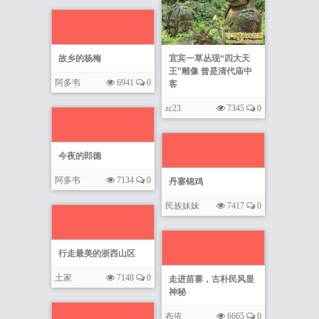
故乡的杨梅
宜宾一草丛现“四大天
王”雕像 曾是清代庙中
阿多韦
6941
0
客
zc23
7345
0
今夜的郎德
阿多韦
7134
0
丹寨锦鸡
民族妹妹
7417
0
行走最美的浙西山区
土家
7148
0
走进苗寨，古朴民风显
神秘
布依
6665
0