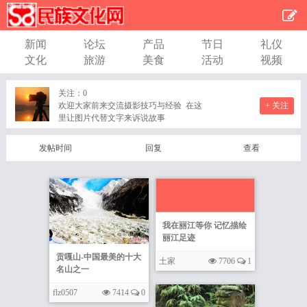
新闻
论坛
产品
节日
礼仪
文化
旅游
美食
活动
视频
关注：
0
欢迎大家前来交流摄影技巧与经验 在这
+ 关注
里让图片代替文字来诉说故事
发帖时间
回复
查看
我在丽江等你 记忆描绘
丽江足迹
贡嘎山-中国最美的十大
土家
7706
1
名山之一
flz0507
7414
0