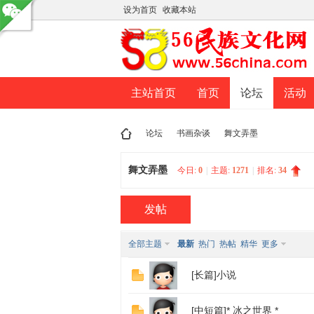
设为首页
收藏本站
主站首页
首页
论坛
活动
论坛
书画杂谈
舞文弄墨
舞文弄墨
今日:
0
|
主题:
1271
|
排名:
34
民
»
›
›
发帖
全部主题
最新
热门
热帖
精华
更多
[长篇]小说
[中短篇]* 冰之世界 *