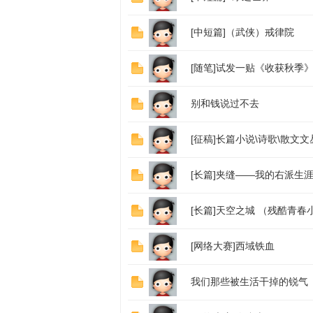
族
[中短篇]（武侠）戒律院
[随笔]试发一贴《收获秋季
别和钱说过不去
[征稿]长篇小说\诗歌\散文
文
[长篇]夹缝——我的右派生
[长篇]天空之城 （残酷青
[网络大赛]西域铁血
我们那些被生活干掉的锐气
化