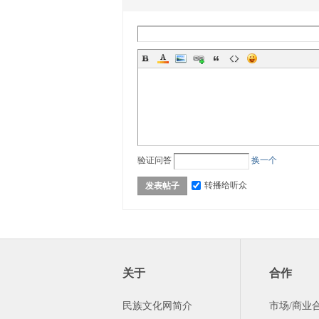
坛-
验证问答
换一个
转播给听众
发表帖子
56
关于
合作
民族文化网简介
市场/商业