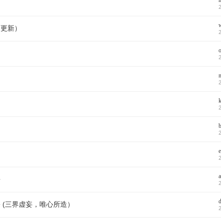
期更新）
助
e
a
海
d
 (三界虚妄，唯心所造）