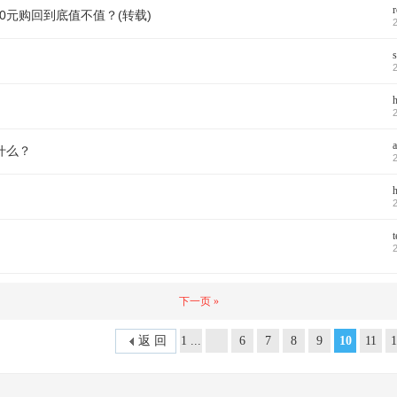
00元购回到底值不值？(转载)
h
什么？
h
下一页 »
返 回
1 ...
6
7
8
9
10
11
1