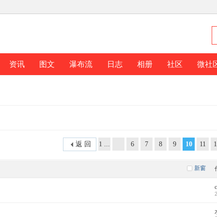
资讯
图文
瀑布流
日志
相册
社区
微社
返 回
1 ...
6
7
8
9
10
11
1
新窗