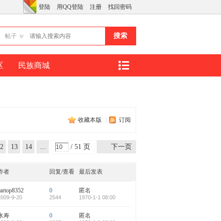
登陆
用QQ登陆
注册
找回密码
搜索
帖子
区
民族商城
收藏本版
|
订阅
2
13
14
...
/ 51 页
下一页
51
作者
回复/查看
最后发表
cartop8352
0
匿名
2009-9-20
2544
1970-1-1 08:00
水寿
0
匿名