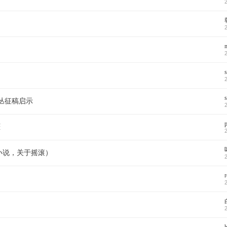
》
文丛征稿启示
涯
春小说，关于摇滚）