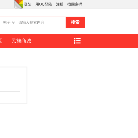
登陆
用QQ登陆
注册
找回密码
搜索
帖子
区
民族商城